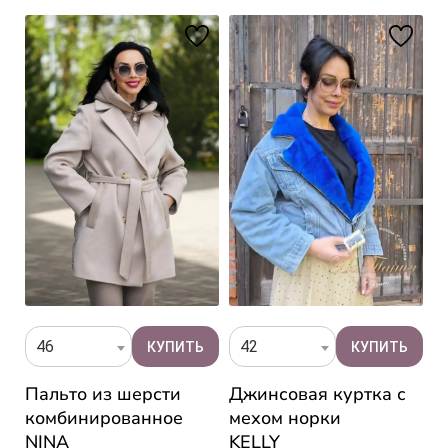
46
42
Пальто из шерсти
Джинсовая куртка с
П
комбинированное
мехом норки
ф
NINA
KELLY
I