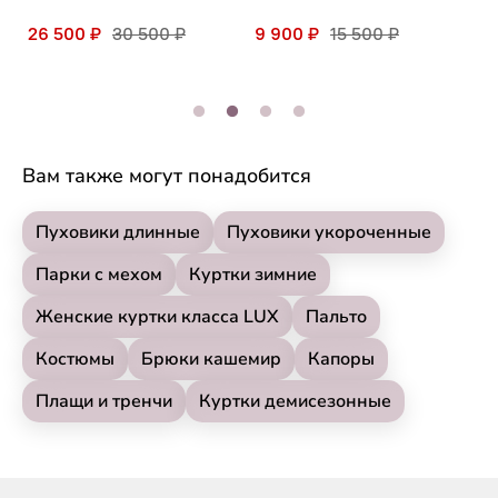
26 500 ₽
30 500 ₽
9 900 ₽
15 500 ₽
3
Вам также могут понадобится
Пуховики длинные
Пуховики укороченные
Парки с мехом
Куртки зимние
Женские куртки класса LUX
Пальто
Костюмы
Брюки кашемир
Капоры
Плащи и тренчи
Куртки демисезонные