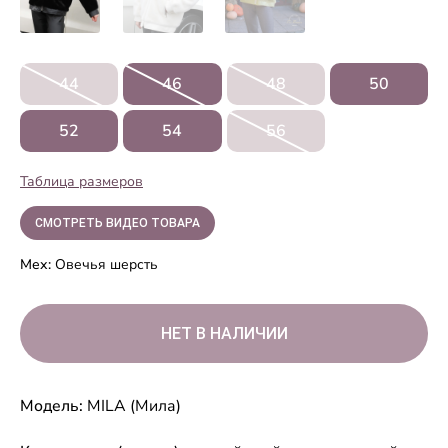
44
46
48
50
52
54
56
Таблица размеров
СМОТРЕТЬ ВИДЕО ТОВАРА
Мех:
Овечья шерсть
Модель:
MILA (Мила)