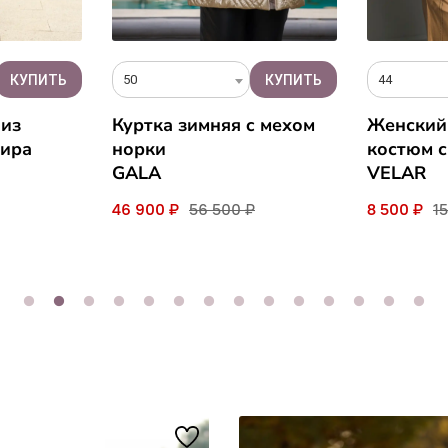
50
44
 из
Куртка зимняя c мехом
Женский
мира
норки
костюм с
GALA
VELAR
46 900 ₽
56 500 ₽
8 500 ₽
1