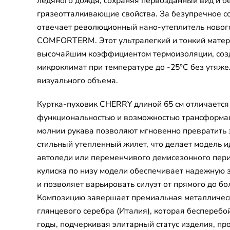
ледяного дождя, сохраняя первозданный вид и 
грязеотталкивающие свойства. За безупречное с
отвечает революционный нано-утеплитель новог
COMFORTERM. Этот ультралегкий и тонкий матер
высочайшим коэффициентом термоизоляции, со
микроклимат при температуре до -25°C без утяж
визуального объема.
Куртка-пуховик CHERRY длиной 65 см отличается
функциональностью и возможностью трансформа
молнии рукава позволяют мгновенно превратить 
стильный утепленный жилет, что делает модель 
автоледи или переменчивого демисезонного пер
кулиска по низу модели обеспечивает надежную 
и позволяет варьировать силуэт от прямого до бо
Композицию завершает премиальная металличес
глянцевого серебра (Италия), которая бесперебо
годы, подчеркивая элитарный статус изделия, пр