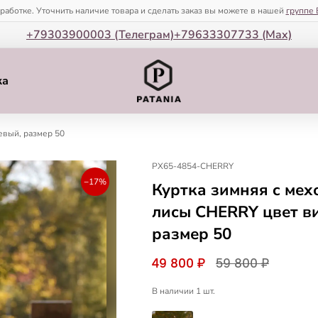
зработке. Уточнить наличие товара и сделать заказ вы можете в нашей
группе 
+79303900003 (Телеграм)
+79633307733 (Мax)
ка
вый, размер 50
PX65-4854-CHERRY
−17%
Куртка зимняя c мех
лисы CHERRY цвет в
размер 50
49 800 ₽
59 800 ₽
В наличии 1 шт.