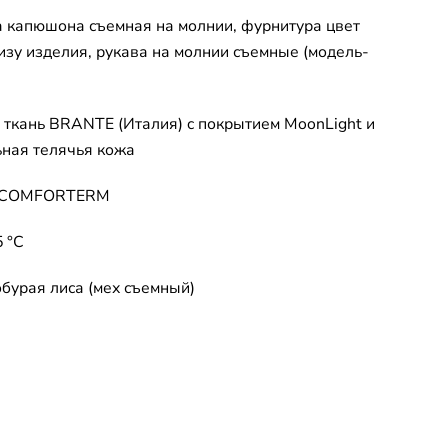
а капюшона съемная на молнии, фурнитура цвет
низу изделия, рукава на молнии съемные (модель-
 ткань BRANTE (Италия) c покрытием MoonLight и
ьная телячья кожа
ь COMFORTERM
5 °C
бурая лиса (мех съемный)