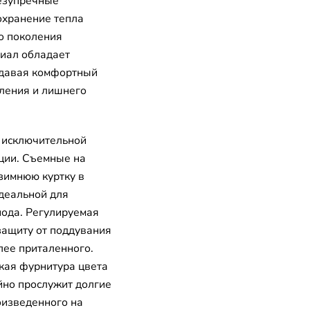
безупречные
охранение тепла
о поколения
иал обладает
здавая комфортный
еления и лишнего
 исключительной
ции. Съемные на
зимнюю куртку в
идеальной для
иода. Регулируемая
защиту от поддувания
лее приталенного.
кая фурнитура цвета
йно прослужит долгие
оизведенного на