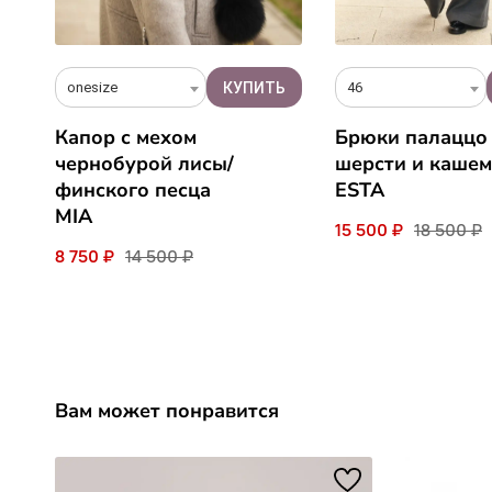
onesize
46
Капор с мехом
Брюки палаццо
чернобурой лисы/
шерсти и каше
финского песца
ESTA
MIA
15 500 ₽
18 500 ₽
8 750 ₽
14 500 ₽
Вам может понравится