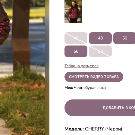
46
48
50
56
58
Таблица размеров
СМОТРЕТЬ ВИДЕО ТОВАРА
Мех:
Чернобурая лиса
Модель:
CHERRY (Черри)