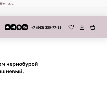
ВКонтакте
.
+7 (963) 330-77-33
ом чернобурой
ишневый,