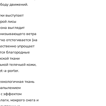
ободу движений.
ки выступает
урой лисы
шона выглядит
ронизывающего ветра
ко отстегивается (на
щественно упрощает
ются благородные
нской ткани
ьной телячьей кожи,
t-a-porter.
ехнологичная ткань
 напылением
 с эффектом
лаги, мокрого снега и