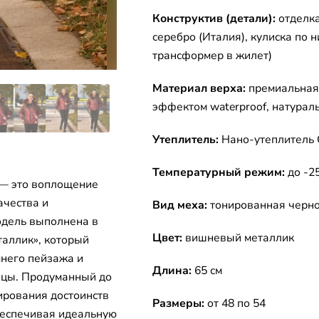
Конструктив (детали):
отделк
серебро (Италия), кулиска по 
трансформер в жилет)
Материал верха:
премиальная
эффектом waterproof, натурал
Утеплитель:
Нано-утеплител
Температурный режим:
до -2
 — это воплощение
ачества и
Вид меха:
тонированная черно
одель выполнена в
Цвет:
вишневый металлик
таллик», который
него пейзажа и
Длина:
65 см
ицы. Продуманный до
ирования достоинств
Размеры:
от 48 по 54
обеспечивая идеальную