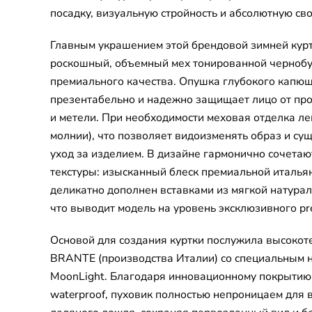
посадку, визуальную стройность и абсолютную св
Главным украшением этой брендовой зимней курт
роскошный, объемный мех тонированной черноб
премиального качества. Опушка глубокого капю
презентабельно и надежно защищает лицо от п
и метели. При необходимости меховая отделка лег
молнии), что позволяет видоизменять образ и су
уход за изделием. В дизайне гармонично сочета
текстуры: изысканный блеск премиальной италья
деликатно дополнен вставками из мягкой натурал
что выводит модель на уровень эксклюзивного pre
Основой для создания куртки послужила высокот
BRANTE (производства Италии) со специальным
MoonLight. Благодаря инновационному покрытию
waterproof, пуховик полностью непроницаем для в