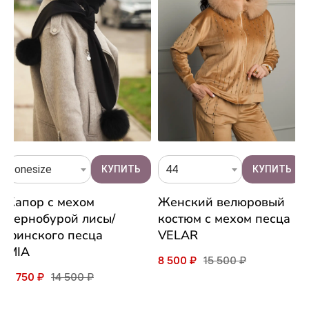
onesize
44
Капор с мехом
Женский велюровый
чернобурой лисы/
костюм с мехом песца
финского песца
VELAR
MIA
8 500 ₽
15 500 ₽
8 750 ₽
14 500 ₽