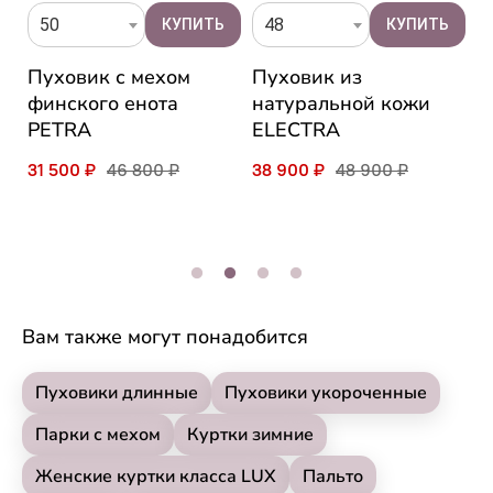
50
48
Пуховик с мехом
Пуховик из
К
а
финского енота
натуральной кожи
ш
PETRA
ELECTRA
F
31 500 ₽
46 800 ₽
38 900 ₽
48 900 ₽
2
Вам также могут понадобится
Пуховики длинные
Пуховики укороченные
Парки с мехом
Куртки зимние
Женские куртки класса LUX
Пальто